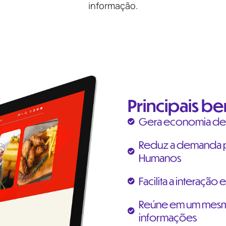
informação.
Principais be
Gera economia de
Reduz a demanda p
Humanos
Facilita a interação
Reúne em um mesmo
informações