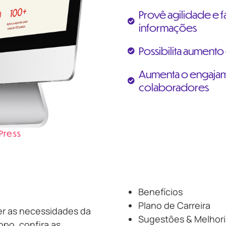
Provê agilidade e f
informações
Possibilita aument
Aumenta o engajam
colaboradores
Press
Benefícios
Plano de Carreira
er as necessidades da
Sugestões & Melhori
po, confira as