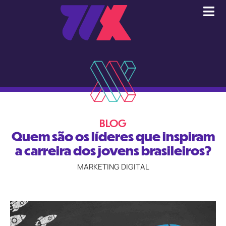
BLOG
Quem são os líderes que inspiram
a carreira dos jovens brasileiros?
MARKETING DIGITAL